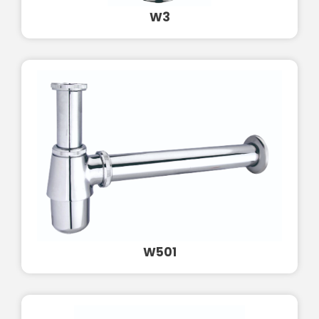
W3
W501