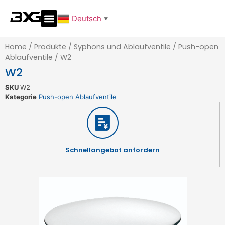
Deutsch
▼
Home
/
Produkte
/
Syphons und Ablaufventile
/
Push-open
Ablaufventile
/
W2
W2
SKU
W2
Kategorie
Push-open Ablaufventile
Schnellangebot anfordern