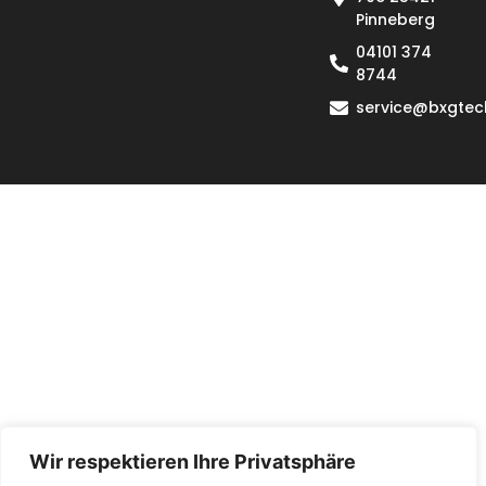
Pinneberg
04101 374
8744
service@bxgtec
Datenschutzerklärung
Allgemeine Geschäftsbedingungen
lmpressum
© 2026 BXG tech GmbH. Alle Rechte vorbehalten.
Wir respektieren Ihre Privatsphäre