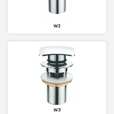
W2
W3