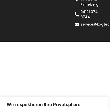
Pinneberg
04101 374
8744
service@bxgtec
Datenschutzerklärung
Allgemeine Geschäftsbedingungen
lmpressum
© 2026 BXG tech GmbH. Alle Rechte vorbehalten.
Wir respektieren Ihre Privatsphäre