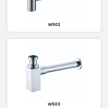
W502
W503