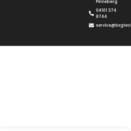
Pinneberg
04101 374
8744
service@bxgtec
Datenschutzerklärung
Allgemeine Geschäftsbedingungen
lmpressum
© 2026 BXG tech GmbH. Alle Rechte vorbehalten.