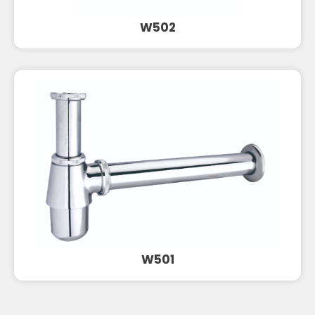
W502
W501