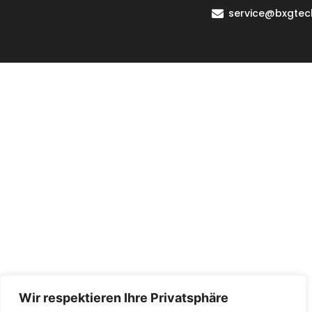
service@bxgtec
Datenschutzerklärung
Allgemeine Geschäftsbedingungen
lmpressum
© 2026 BXG tech GmbH. Alle Rechte vorbehalten.
Wir respektieren Ihre Privatsphäre