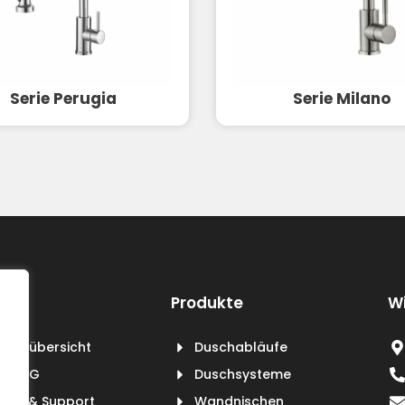
Serie Perugia
Serie Milano
Produkte
Wi
duktübersicht
Duschabläufe
er BXG
Duschsysteme
vice & Support
Wandnischen