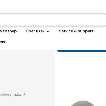
Webshop
Über BXG
Service & Support
uns
Serien
/
HA04-6