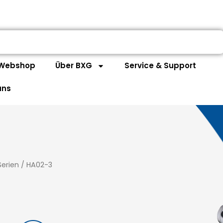
Webshop
Über BXG
Service & Support
uns
Serien
/
HA02-3