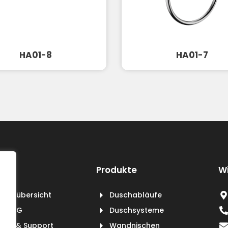
HA01-8
HA01-7
Produkte
Wi
duktübersicht
Duschabläufe
er BXG
Duschsysteme
vice & Support
Wandnischen