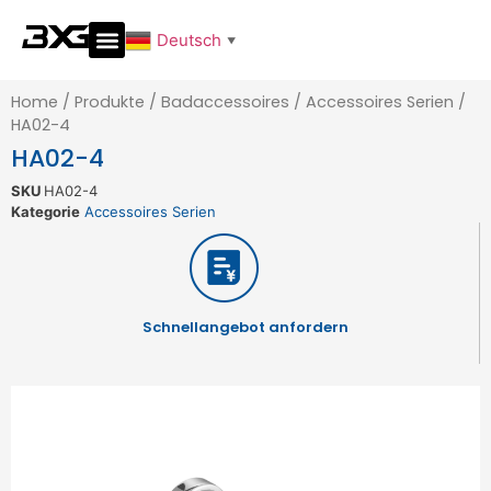
Deutsch
▼
Home
/
Produkte
/
Badaccessoires
/
Accessoires Serien
/
HA02-4
HA02-4
SKU
HA02-4
Kategorie
Accessoires Serien
Schnellangebot anfordern