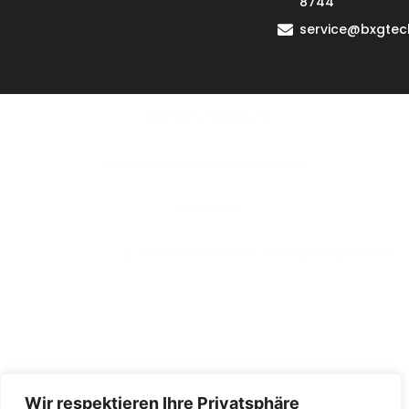
8744
service@bxgtec
Datenschutzerklärung
Allgemeine Geschäftsbedingungen
lmpressum
© 2026 BXG tech GmbH. Alle Rechte vorbehalten.
Wir respektieren Ihre Privatsphäre