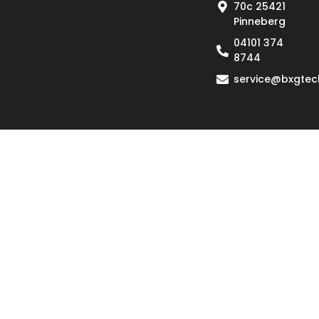
70c 25421
Pinneberg
04101 374
8744
service@bxgtec
Datenschutzerklärung
Allgemeine Geschäftsbedingungen
lmpressum
© 2026 BXG tech GmbH. Alle Rechte vorbehalten.