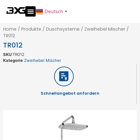
Deutsch
▼
Home
/
Produkte
/
Duschsysteme
/
Zweihebel Mischer
/
TR012
TR012
SKU
TR012
Kategorie
Zweihebel Mischer
Schnellangebot anfordern