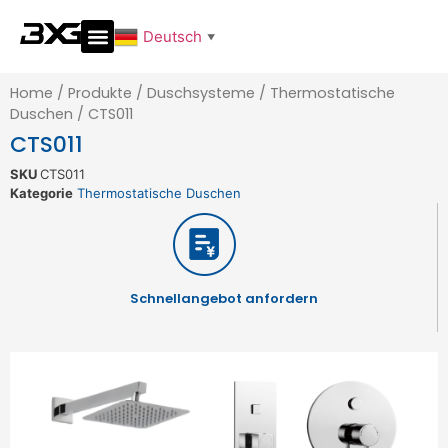
Deutsch
▼
Home
/
Produkte
/
Duschsysteme
/
Thermostatische
Duschen
/
CTS011
CTS011
SKU
CTS011
Kategorie
Thermostatische Duschen
Schnellangebot anfordern