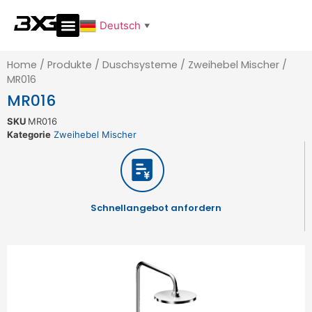
Deutsch
▼
Home
/
Produkte
/
Duschsysteme
/
Zweihebel Mischer
/
MR016
MR016
SKU
MR016
Kategorie
Zweihebel Mischer
Schnellangebot anfordern