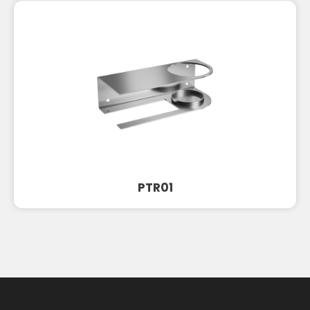
PTR01