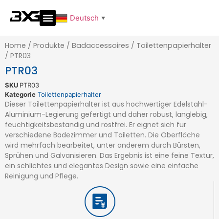
Deutsch
▼
Home
/
Produkte
/
Badaccessoires
/
Toilettenpapierhalter
/
PTR03
PTR03
SKU
PTR03
Kategorie
Toilettenpapierhalter
Dieser Toilettenpapierhalter ist aus hochwertiger Edelstahl-
Aluminium-Legierung gefertigt und daher robust, langlebig,
feuchtigkeitsbeständig und rostfrei. Er eignet sich für
verschiedene Badezimmer und Toiletten. Die Oberfläche
wird mehrfach bearbeitet, unter anderem durch Bürsten,
Sprühen und Galvanisieren. Das Ergebnis ist eine feine Textur,
ein schlichtes und elegantes Design sowie eine einfache
Reinigung und Pflege.