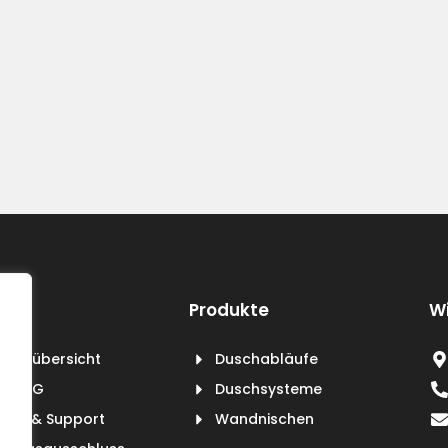
Produkte
Wi
duktübersicht
Duschabläufe
er BXG
Duschsysteme
vice & Support
Wandnischen