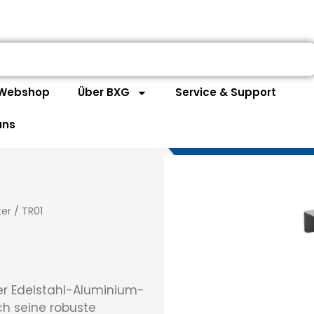
Webshop
Über BXG
Service & Support
uns
er
/
TR01
er Edelstahl-Aluminium-
ch seine robuste