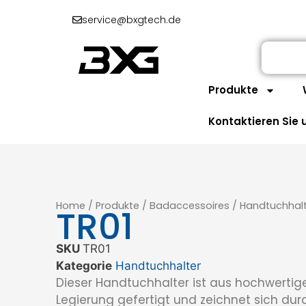
service@bxgtech.de
Produkte
Kontaktieren Sie 
Home
/
Produkte
/
Badaccessoires
/
Handtuchhalt
TR01
SKU
TR01
Kategorie
Handtuchhalter
Dieser Handtuchhalter ist aus hochwertig
Legierung gefertigt und zeichnet sich dur