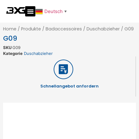
Deutsch
▼
Home
/
Produkte
/
Badaccessoires
/
Duschabzieher
/
G09
G09
SKU
G09
Kategorie
Duschabzieher
Schnellangebot anfordern