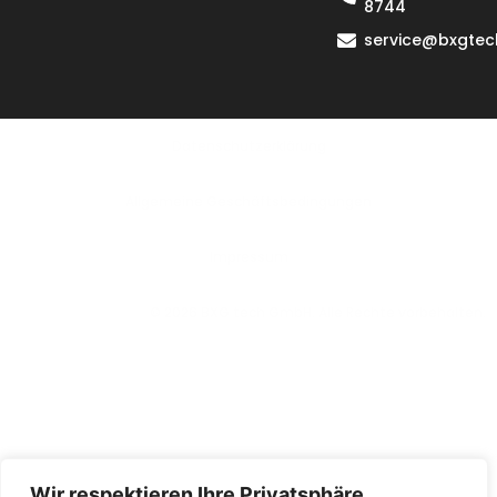
8744
service@bxgtec
Datenschutzerklärung
Allgemeine Geschäftsbedingungen
lmpressum
© 2026 BXG tech GmbH. Alle Rechte vorbehalten.
Wir respektieren Ihre Privatsphäre