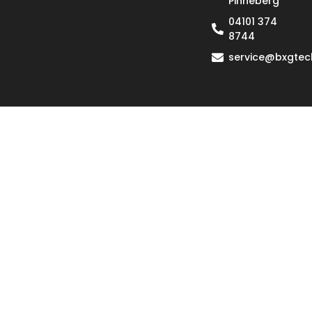
Pinneberg
04101 374
8744
service@bxgtec
Datenschutzerklärung
Allgemeine Geschäftsbedingungen
lmpressum
© 2026 BXG tech GmbH. Alle Rechte vorbehalten.