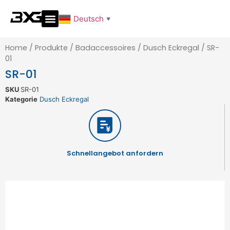
Deutsch
▼
Home
/
Produkte
/
Badaccessoires
/
Dusch Eckregal
/
SR-
01
SR-01
SKU
SR-01
Kategorie
Dusch Eckregal
Schnellangebot anfordern